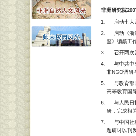
非洲研究院200
启动七大
启动《浙
鉴》编纂工
召开两次
与中共中
非NGO调
与教育部
高等教育国
与人民日
研，完成相
与中国社
题研讨以刊